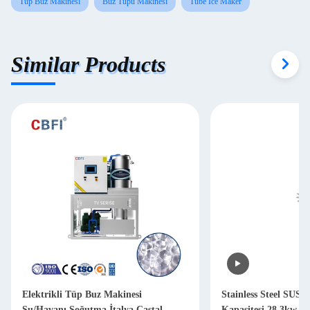
Tüp Buz Makinesi
Buz Tüpü Makinesi
Tube Ice Maker
Similar Products
Elektrikli Tüp Buz Makinesi
Stainless Steel SUS
Su/Havanı Soğutma İtalya Castal
Kapasitesi 28.3kw o