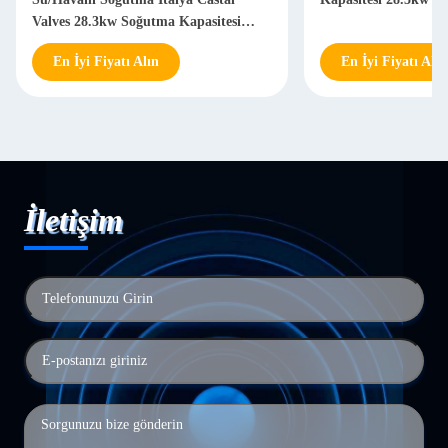
Valves 28.3kw Soğutma Kapasitesi
3500 Kg Makine
En İyi Fiyatı Alın
En İyi Fiyatı Alın
İletişim