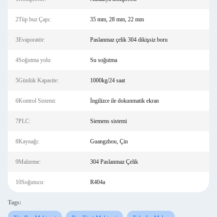
2Tüp buz Çapı:
35 mm, 28 mm, 22 mm
3Evaporatör:
Paslanmaz çelik 304 dikişsiz boru
4Soğutma yolu:
Su soğutma
5Günlük Kapasite:
1000kg/24 saat
6Kontrol Sistemi:
İngilizce ile dokunmatik ekran
7PLC:
Siemens sistemi
8Kaynağı:
Guangzhou, Çin
9Malzeme:
304 Paslanmaz Çelik
10Soğutucu:
R404a
Tags: