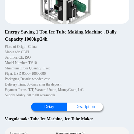
Energy Saving 1 Ton Ice Tube Making Machine , Daily
Capacity 1000kg/24h
Place of Origin: China
Marka adı: CBFI
Sertifika: CE, ISO
Model Number: TV10
Minimum Order Quantity: 1 set
Fiyat: USD 9500~10000000
Packaging Details: wooden case
Delivery Time: 35 days after the deposit
Payment Terms: T/T, Western Union, MoneyGram, L/C
Supply Ability: 50 to 60 sets/month
Detay
Description
Vurgulamak:
Tube Ice Machine
,
Ice Tube Maker
1Kompresör:
Almanya kompresör