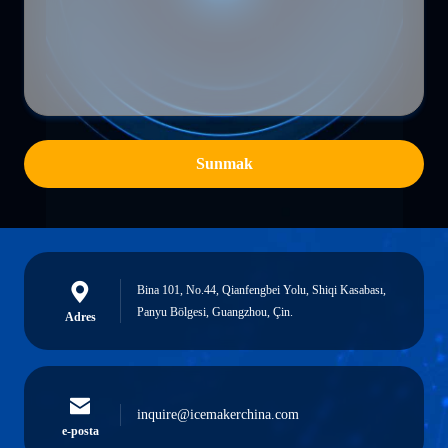
Sunmak
Bina 101, No.44, Qianfengbei Yolu, Shiqi Kasabası,
Panyu Bölgesi, Guangzhou, Çin.
Adres
inquire@icemakerchina.com
e-posta